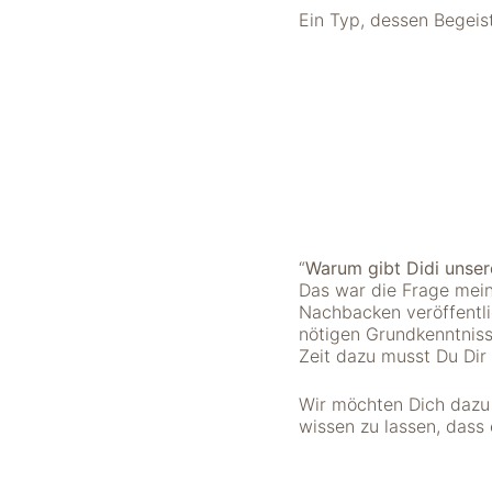
nicht zur direkten
Ein Typ, dessen Begeis
Identifizierung Ihrer
Person verwendet
werden können
(pseudomisiert),
und können an
Drittpartner
weitergegeben
werden, die sie
möglicherweise
verwenden, um
Anzeigen an Ihr
“
Warum gibt Didi unser
Profil anzupassen.
Das war die Frage mein
Durch die
Nachbacken veröffentli
Deaktivierung
nötigen Grundkenntnisse
dieser Cookies wird
Zeit dazu musst Du Dir
die Werbung nicht
ausgeschaltet – sie
Wir möchten Dich dazu 
wird lediglich nicht
wissen zu lassen, dass 
auf Ihre Interessen
zugeschnitten. Wir
verwenden