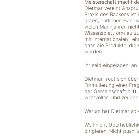
Meisterschaft macht de
verwenden wir
Dietmar vereint Anspru
Tools zur Erfassung
Praxis des Backens ist
anonymer
guten, ehrlichen Hand
Nutzungsstatistiken.
vielen Mannjahren nicht
Wir verwenden
Wissensplattform aufz
"Google Analytics"
mit internationalen Lehr
um
dass die Produkte, die 
Nutzungsstatistiken
wurden.
aufzuzeichnen.
Ihr seid eingeladen, a
Marketing
Dietmar freut sich üb
Diese Cookies
Formulierung einer Frag
ermöglichen eine
der Gemeinschaft hilft
Personalisierung
wertvoller. Und zeugen
auf Basis dessen,
was Sie auf unserer
Warum hat Dietmar so v
Website ansehen.
Diese und andere
Daten werden
Weil nicht Überheblich
möglicherweise so
dirigieren. Nicht push,
modifiziert, dass sie