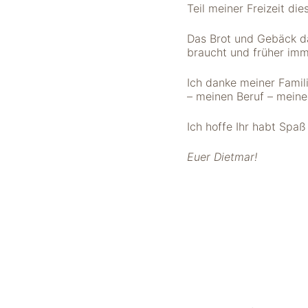
Teil meiner Freizeit di
Das Brot und Gebäck da
braucht und früher imme
Ich danke meiner Famil
– meinen Beruf – meine
Ich hoffe Ihr habt Sp
Notwendig
Euer Dietmar!
Diese Cookies
sind für die
Funktionsweise
der Website
notwendig.
Statistiken
Um Funktion und
Struktur der Website
zu verbessern,