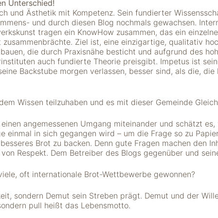
n Unterschied!
ch und Ästhetik mit Kompetenz. Sein fundierter Wissensscha
 immens- und durch diesen Blog nochmals gewachsen. Inter
werkskunst tragen ein KnowHow zusammen, das ein einzelne
 zusammenbrächte. Ziel ist, eine einzigartige, qualitativ h
ubauen, die durch Praxisnähe besticht und aufgrund des h
instituten auch fundierte Theorie preisgibt. Impetus ist sein 
seine Backstube morgen verlassen, besser sind, als die, die
n dem Wissen teilzuhaben und es mit dieser Gemeinde Gleic
er einen angemessenen Umgang miteinander und schätzt es,
e einmal in sich gegangen wird – um die Frage so zu Papier
, besseres Brot zu backen. Denn gute Fragen machen den Inh
 von Respekt. Dem Betreiber des Blogs gegenüber und sein
iele, oft internationale Brot-Wettbewerbe gewonnen?
keit, sondern Demut sein Streben prägt. Demut und der Wille
 sondern pull heißt das Lebensmotto.