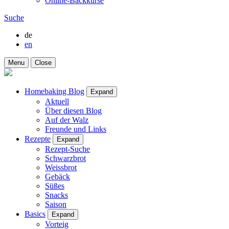
Online-Backkurse
Suche
de
en
Menu
Close
Homebaking Blog
Expand
Aktuell
Über diesen Blog
Auf der Walz
Freunde und Links
Rezepte
Expand
Rezept-Suche
Schwarzbrot
Weissbrot
Gebäck
Süßes
Snacks
Saison
Basics
Expand
Vorteig