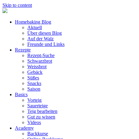
Skip to content
Homebaking Blog
Aktuell
Über diesen Blog
Auf der Walz
Freunde und Links
Rezepte
Rezept-Suche
Schwarzbrot
Weissbrot
Gebäck
Süßes
Snacks
Saison
Basics
Vorteig
Sauerteige
Teig bearbeiten
Gut zu wissen
Videos
Academy
Backkurse