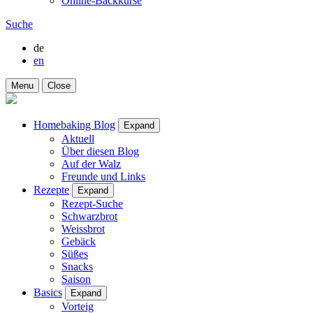
Online-Backkurse
Suche
de
en
Menu
Close
Homebaking Blog
Expand
Aktuell
Über diesen Blog
Auf der Walz
Freunde und Links
Rezepte
Expand
Rezept-Suche
Schwarzbrot
Weissbrot
Gebäck
Süßes
Snacks
Saison
Basics
Expand
Vorteig