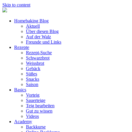
Skip to content
Homebaking Blog
Aktuell
Über diesen Blog
Auf der Walz
Freunde und Links
Rezepte
Rezept-Suche
Schwarzbrot
Weissbrot
Gebäck
Süßes
Snacks
Saison
Basics
Vorteig
Sauerteige
Teig bearbeiten
Gut zu wissen
Videos
Academy
Backkurse