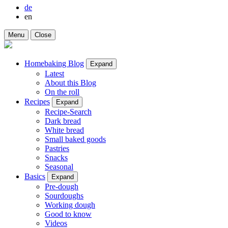
de
en
Menu
Close
Homebaking Blog
Expand
Latest
About this Blog
On the roll
Recipes
Expand
Recipe-Search
Dark bread
White bread
Small baked goods
Pastries
Snacks
Seasonal
Basics
Expand
Pre-dough
Sourdoughs
Working dough
Good to know
Videos