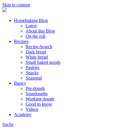
Skip to content
Homebaking Blog
Latest
About this Blog
On the roll
Recipes
Recipe-Search
Dark bread
White bread
Small baked goods
Pastries
Snacks
Seasonal
Basics
Pre-dough
Sourdoughs
Working dough
Good to know
Videos
Academy
Suche