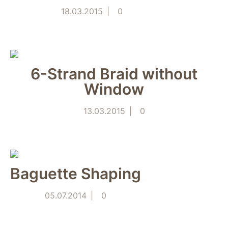
verwenden wir
18.03.2015
0
Tools zur Erfassung
anonymer
Nutzungsstatistiken.
Wir verwenden
"Google Analytics"
um
6-Strand Braid without
Nutzungsstatistiken
Window
aufzuzeichnen.
13.03.2015
0
Marketing
Diese Cookies
ermöglichen eine
Personalisierung
auf Basis dessen,
Baguette Shaping
was Sie auf unserer
Website ansehen.
Diese und andere
05.07.2014
0
Daten werden
möglicherweise so
modifiziert, dass sie