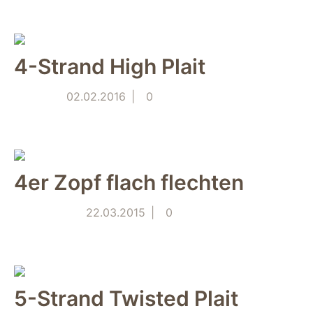
4-Strand High Plait
02.02.2016
0
Notwendig
Diese Cookies
sind für die
4er Zopf flach flechten
Funktionsweise
der Website
22.03.2015
0
notwendig.
Statistiken
Um Funktion und
Struktur der Website
5-Strand Twisted Plait
zu verbessern,