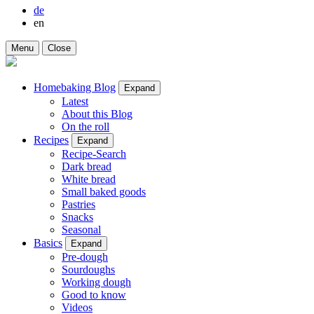
de
en
Menu
Close
Homebaking Blog
Expand
Latest
About this Blog
On the roll
Recipes
Expand
Recipe-Search
Dark bread
White bread
Small baked goods
Pastries
Snacks
Seasonal
Basics
Expand
Pre-dough
Sourdoughs
Working dough
Good to know
Videos