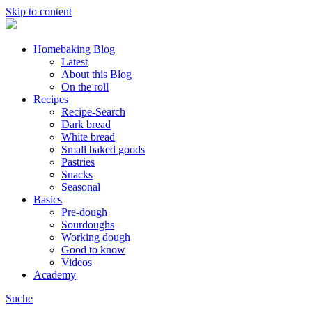
Skip to content
Homebaking Blog
Latest
About this Blog
On the roll
Recipes
Recipe-Search
Dark bread
White bread
Small baked goods
Pastries
Snacks
Seasonal
Basics
Pre-dough
Sourdoughs
Working dough
Good to know
Videos
Academy
Suche