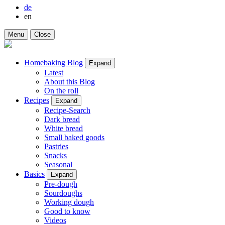
de
en
Menu
Close
Homebaking Blog
Expand
Latest
About this Blog
On the roll
Recipes
Expand
Recipe-Search
Dark bread
White bread
Small baked goods
Pastries
Snacks
Seasonal
Basics
Expand
Pre-dough
Sourdoughs
Working dough
Good to know
Videos