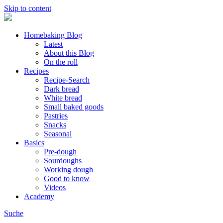
Skip to content
Homebaking Blog
Latest
About this Blog
On the roll
Recipes
Recipe-Search
Dark bread
White bread
Small baked goods
Pastries
Snacks
Seasonal
Basics
Pre-dough
Sourdoughs
Working dough
Good to know
Videos
Academy
Suche