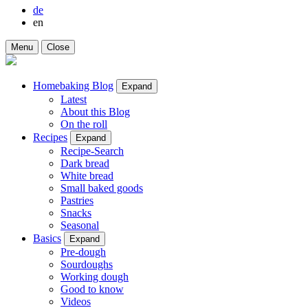
de
en
Menu
Close
Homebaking Blog
Expand
Latest
About this Blog
On the roll
Recipes
Expand
Recipe-Search
Dark bread
White bread
Small baked goods
Pastries
Snacks
Seasonal
Basics
Expand
Pre-dough
Sourdoughs
Working dough
Good to know
Videos