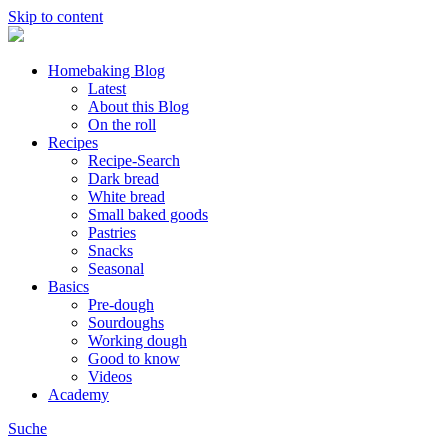
Skip to content
Homebaking Blog
Latest
About this Blog
On the roll
Recipes
Recipe-Search
Dark bread
White bread
Small baked goods
Pastries
Snacks
Seasonal
Basics
Pre-dough
Sourdoughs
Working dough
Good to know
Videos
Academy
Suche