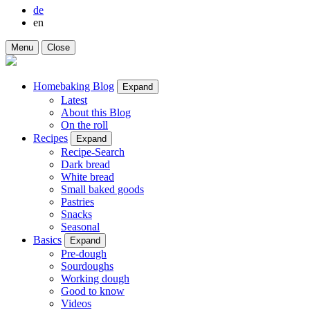
de
en
Menu
Close
Homebaking Blog
Expand
Latest
About this Blog
On the roll
Recipes
Expand
Recipe-Search
Dark bread
White bread
Small baked goods
Pastries
Snacks
Seasonal
Basics
Expand
Pre-dough
Sourdoughs
Working dough
Good to know
Videos