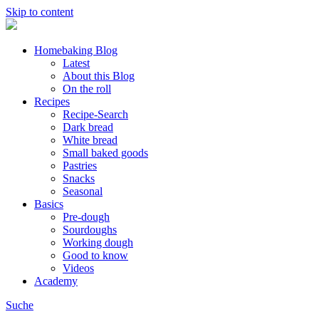
Skip to content
Homebaking Blog
Latest
About this Blog
On the roll
Recipes
Recipe-Search
Dark bread
White bread
Small baked goods
Pastries
Snacks
Seasonal
Basics
Pre-dough
Sourdoughs
Working dough
Good to know
Videos
Academy
Suche