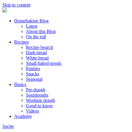
Skip to content
Homebaking Blog
Latest
About this Blog
On the roll
Recipes
Recipe-Search
Dark bread
White bread
Small baked goods
Pastries
Snacks
Seasonal
Basics
Pre-dough
Sourdoughs
Working dough
Good to know
Videos
Academy
Suche