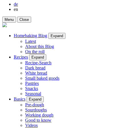
de
en
Menu
Close
Homebaking Blog
Expand
Latest
About this Blog
On the roll
Recipes
Expand
Recipe-Search
Dark bread
White bread
Small baked goods
Pastries
Snacks
Seasonal
Basics
Expand
Pre-dough
Sourdoughs
Working dough
Good to know
Videos