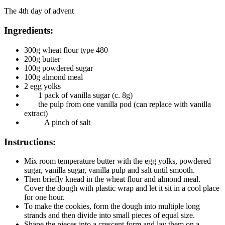
The 4th day of advent
Ingredients:
300g wheat flour type 480
200g butter
100g powdered sugar
100g almond meal
2 egg yolks
1 pack of vanilla sugar (c. 8g)
the pulp from one vanilla pod (can replace with vanilla
extract)
A pinch of salt
Instructions:
Mix room temperature butter with the egg yolks, powdered
sugar, vanilla sugar, vanilla pulp and salt until smooth.
Then briefly knead in the wheat flour and almond meal.
Cover the dough with plastic wrap and let it sit in a cool place
for one hour.
To make the cookies, form the dough into multiple long
strands and then divide into small pieces of equal size.
Shape the pieces into a crescent form and lay them on a