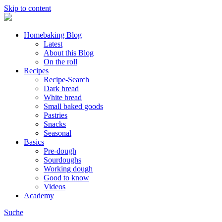
Skip to content
Homebaking Blog
Latest
About this Blog
On the roll
Recipes
Recipe-Search
Dark bread
White bread
Small baked goods
Pastries
Snacks
Seasonal
Basics
Pre-dough
Sourdoughs
Working dough
Good to know
Videos
Academy
Suche