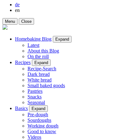
de
en
Menu
Close
Homebaking Blog
Expand
Latest
About this Blog
On the roll
Recipes
Expand
Recipe-Search
Dark bread
White bread
Small baked goods
Pastries
Snacks
Seasonal
Basics
Expand
Pre-dough
Sourdoughs
Working dough
Good to know
Videos