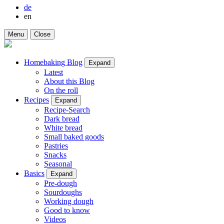
de
en
Menu
Close
Homebaking Blog
Expand
Latest
About this Blog
On the roll
Recipes
Expand
Recipe-Search
Dark bread
White bread
Small baked goods
Pastries
Snacks
Seasonal
Basics
Expand
Pre-dough
Sourdoughs
Working dough
Good to know
Videos