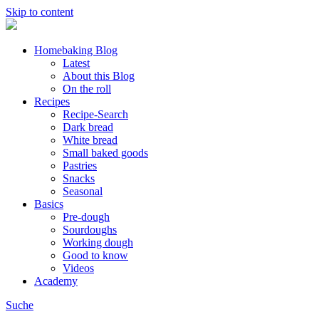
Skip to content
Homebaking Blog
Latest
About this Blog
On the roll
Recipes
Recipe-Search
Dark bread
White bread
Small baked goods
Pastries
Snacks
Seasonal
Basics
Pre-dough
Sourdoughs
Working dough
Good to know
Videos
Academy
Suche