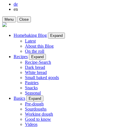
de
en
Menu
Close
Homebaking Blog
Expand
Latest
About this Blog
On the roll
Recipes
Expand
Recipe-Search
Dark bread
White bread
Small baked goods
Pastries
Snacks
Seasonal
Basics
Expand
Pre-dough
Sourdoughs
Working dough
Good to know
Videos