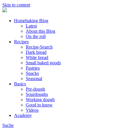
Skip to content
Homebaking Blog
Latest
About this Blog
On the roll
Recipes
Recipe-Search
Dark bread
White bread
Small baked goods
Pastries
Snacks
Seasonal
Basics
Pre-dough
Sourdoughs
Working dough
Good to know
Videos
Academy
Suche