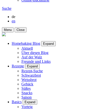
Online-Backkurse
Suche
de
en
Menu
Close
Homebaking Blog
Expand
Aktuell
Über diesen Blog
Auf der Walz
Freunde und Links
Rezepte
Expand
Rezept-Suche
Schwarzbrot
Weissbrot
Gebäck
Süßes
Snacks
Saison
Basics
Expand
Vorteig