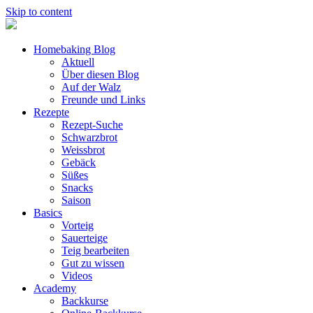
Skip to content
Homebaking Blog
Aktuell
Über diesen Blog
Auf der Walz
Freunde und Links
Rezepte
Rezept-Suche
Schwarzbrot
Weissbrot
Gebäck
Süßes
Snacks
Saison
Basics
Vorteig
Sauerteige
Teig bearbeiten
Gut zu wissen
Videos
Academy
Backkurse