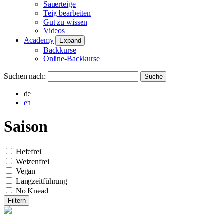
Sauerteige
Teig bearbeiten
Gut zu wissen
Videos
Academy
Expand
Backkurse
Online-Backkurse
Suchen nach:
de
en
Saison
Hefefrei
Weizenfrei
Vegan
Langzeitführung
No Knead
Filtern