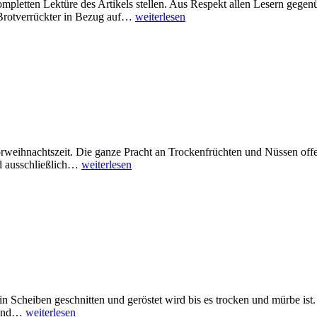
mpletten Lektüre des Artikels stellen. Aus Respekt allen Lesern gege
 Brotverrückter in Bezug auf…
weiterlesen
 Vorweihnachtszeit. Die ganze Pracht an Trockenfrüchten und Nüssen off
d ausschließlich…
weiterlesen
n Scheiben geschnitten und geröstet wird bis es trocken und mürbe ist
n und…
weiterlesen