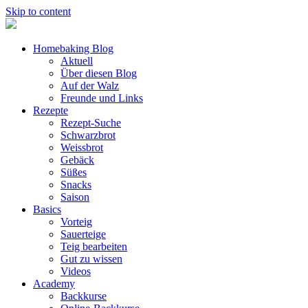
Skip to content
Homebaking Blog
Aktuell
Über diesen Blog
Auf der Walz
Freunde und Links
Rezepte
Rezept-Suche
Schwarzbrot
Weissbrot
Gebäck
Süßes
Snacks
Saison
Basics
Vorteig
Sauerteige
Teig bearbeiten
Gut zu wissen
Videos
Academy
Backkurse