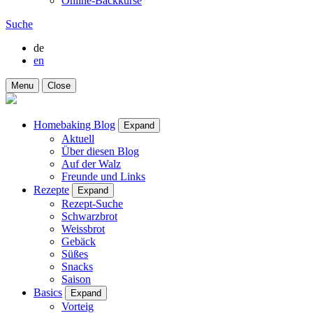
Online-Backkurse
Suche
de
en
Menu
Close
Homebaking Blog
Expand
Aktuell
Über diesen Blog
Auf der Walz
Freunde und Links
Rezepte
Expand
Rezept-Suche
Schwarzbrot
Weissbrot
Gebäck
Süßes
Snacks
Saison
Basics
Expand
Vorteig