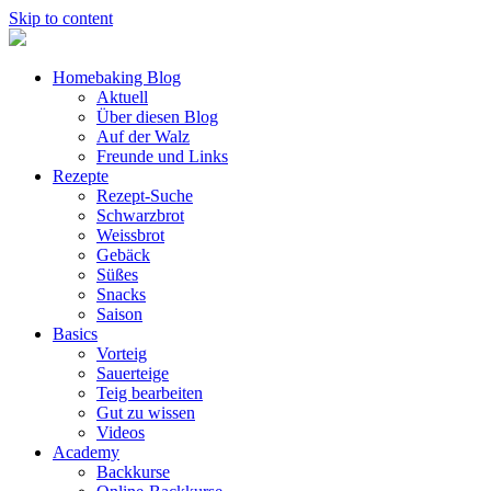
Skip to content
Homebaking Blog
Aktuell
Über diesen Blog
Auf der Walz
Freunde und Links
Rezepte
Rezept-Suche
Schwarzbrot
Weissbrot
Gebäck
Süßes
Snacks
Saison
Basics
Vorteig
Sauerteige
Teig bearbeiten
Gut zu wissen
Videos
Academy
Backkurse