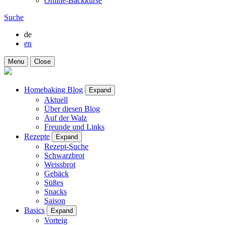
Online-Backkurse
Suche
de
en
Menu
Close
Homebaking Blog
Expand
Aktuell
Über diesen Blog
Auf der Walz
Freunde und Links
Rezepte
Expand
Rezept-Suche
Schwarzbrot
Weissbrot
Gebäck
Süßes
Snacks
Saison
Basics
Expand
Vorteig