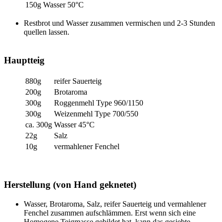
150g
Wasser 50°C
Restbrot und Wasser zusammen vermischen und 2-3 Stunden
quellen lassen.
Hauptteig
880g
reifer Sauerteig
200g
Brotaroma
300g
Roggenmehl Type 960/1150
300g
Weizenmehl Type 700/550
ca. 300g
Wasser 45°C
22g
Salz
10g
vermahlener Fenchel
Herstellung (von Hand geknetet)
Wasser, Brotaroma, Salz, reifer Sauerteig und vermahlener
Fenchel zusammen aufschlämmen. Erst wenn sich eine
Homogene Teigmasse gebildet hat, kann das gesiebte