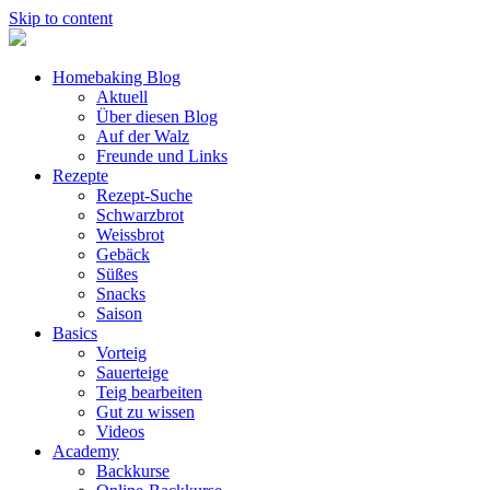
Skip to content
Homebaking Blog
Aktuell
Über diesen Blog
Auf der Walz
Freunde und Links
Rezepte
Rezept-Suche
Schwarzbrot
Weissbrot
Gebäck
Süßes
Snacks
Saison
Basics
Vorteig
Sauerteige
Teig bearbeiten
Gut zu wissen
Videos
Academy
Backkurse