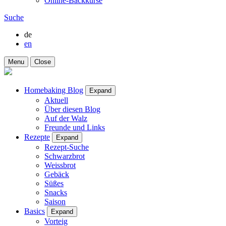
Online-Backkurse
Suche
de
en
Menu
Close
Homebaking Blog
Expand
Aktuell
Über diesen Blog
Auf der Walz
Freunde und Links
Rezepte
Expand
Rezept-Suche
Schwarzbrot
Weissbrot
Gebäck
Süßes
Snacks
Saison
Basics
Expand
Vorteig