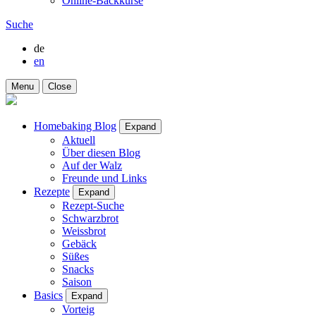
Online-Backkurse
Suche
de
en
Menu
Close
Homebaking Blog
Expand
Aktuell
Über diesen Blog
Auf der Walz
Freunde und Links
Rezepte
Expand
Rezept-Suche
Schwarzbrot
Weissbrot
Gebäck
Süßes
Snacks
Saison
Basics
Expand
Vorteig