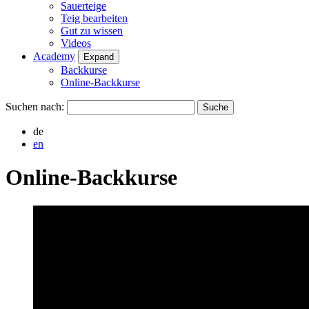
Sauerteige
Teig bearbeiten
Gut zu wissen
Videos
Academy
Expand
Backkurse
Online-Backkurse
Suchen nach:
de
en
Online-Backkurse