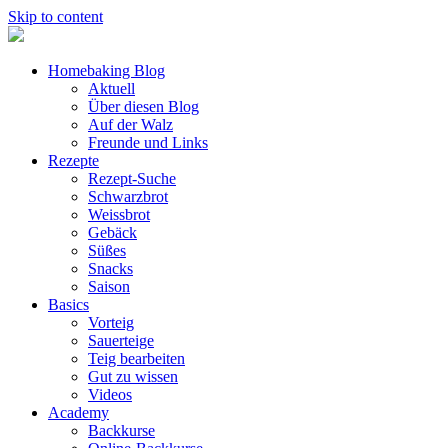
Skip to content
Homebaking Blog
Aktuell
Über diesen Blog
Auf der Walz
Freunde und Links
Rezepte
Rezept-Suche
Schwarzbrot
Weissbrot
Gebäck
Süßes
Snacks
Saison
Basics
Vorteig
Sauerteige
Teig bearbeiten
Gut zu wissen
Videos
Academy
Backkurse