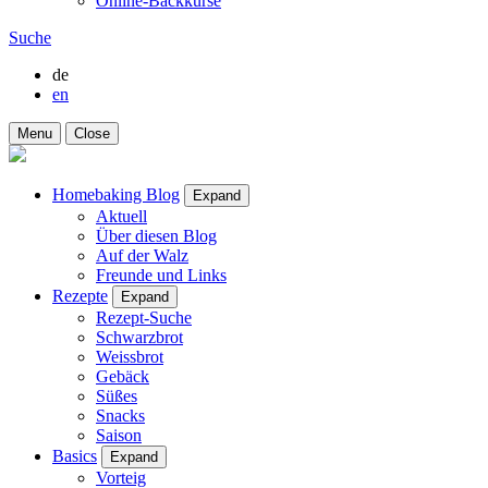
Online-Backkurse
Suche
de
en
Menu
Close
Homebaking Blog
Expand
Aktuell
Über diesen Blog
Auf der Walz
Freunde und Links
Rezepte
Expand
Rezept-Suche
Schwarzbrot
Weissbrot
Gebäck
Süßes
Snacks
Saison
Basics
Expand
Vorteig