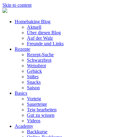
Skip to content
Homebaking Blog
Aktuell
Über diesen Blog
Auf der Walz
Freunde und Links
Rezepte
Rezept-Suche
Schwarzbrot
Weissbrot
Gebäck
Süßes
Snacks
Saison
Basics
Vorteig
Sauerteige
Teig bearbeiten
Gut zu wissen
Videos
Academy
Backkurse