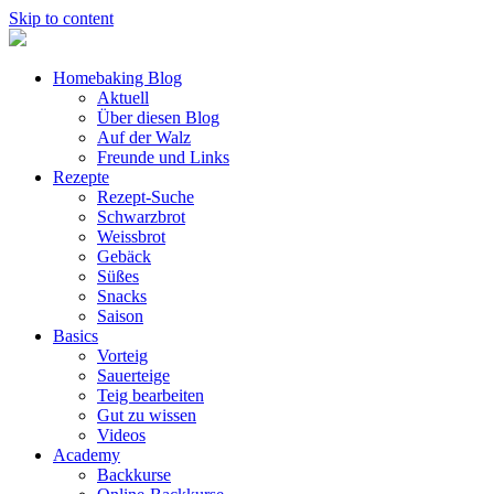
Skip to content
Homebaking Blog
Aktuell
Über diesen Blog
Auf der Walz
Freunde und Links
Rezepte
Rezept-Suche
Schwarzbrot
Weissbrot
Gebäck
Süßes
Snacks
Saison
Basics
Vorteig
Sauerteige
Teig bearbeiten
Gut zu wissen
Videos
Academy
Backkurse