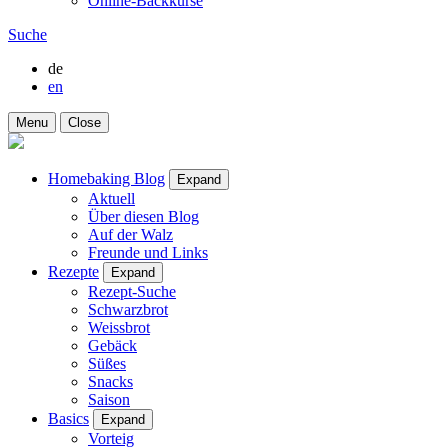
Online-Backkurse
Suche
de
en
Menu
Close
Homebaking Blog
Expand
Aktuell
Über diesen Blog
Auf der Walz
Freunde und Links
Rezepte
Expand
Rezept-Suche
Schwarzbrot
Weissbrot
Gebäck
Süßes
Snacks
Saison
Basics
Expand
Vorteig