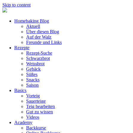
Skip to content
Homebaking Blog
Aktuell
Über diesen Blog
Auf der Walz
Freunde und Links
Rezepte
Rezept-Suche
Schwarzbrot
Weissbrot
Gebäck
Süßes
Snacks
Saison
Basics
Vorteig
Sauerteige
Teig bearbeiten
Gut zu wissen
Videos
Academy
Backkurse