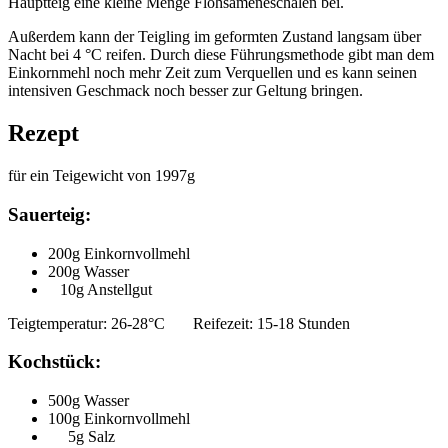
Hauptteig eine kleine Menge Flohsameneschalen bei.
Außerdem kann der Teigling im geformten Zustand langsam über
Nacht bei 4 °C reifen. Durch diese Führungsmethode gibt man dem
Einkornmehl noch mehr Zeit zum Verquellen und es kann seinen
intensiven Geschmack noch besser zur Geltung bringen.
Rezept
für ein Teigewicht von 1997g
Sauerteig:
200g Einkornvollmehl
200g Wasser
10g Anstellgut
Teigtemperatur: 26-28°C Reifezeit: 15-18 Stunden
Kochstück:
500g Wasser
100g Einkornvollmehl
5g Salz