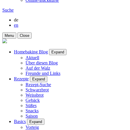
Online-Backkurse
Suche
de
en
Menu
Close
Homebaking Blog
Expand
Aktuell
Über diesen Blog
Auf der Walz
Freunde und Links
Rezepte
Expand
Rezept-Suche
Schwarzbrot
Weissbrot
Gebäck
Süßes
Snacks
Saison
Basics
Expand
Vorteig