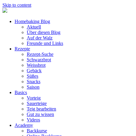
Skip to content
Homebaking Blog
Aktuell
Über diesen Blog
Auf der Walz
Freunde und Links
Rezepte
Rezept-Suche
Schwarzbrot
Weissbrot
Gebäck
Süßes
Snacks
Saison
Basics
Vorteig
Sauerteige
Teig bearbeiten
Gut zu wissen
Videos
Academy
Backkurse