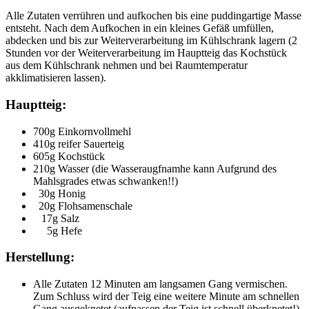
Alle Zutaten verrühren und aufkochen bis eine puddingartige Masse
entsteht. Nach dem Aufkochen in ein kleines Gefäß umfüllen,
abdecken und bis zur Weiterverarbeitung im Kühlschrank lagern (2
Stunden vor der Weiterverarbeitung im Hauptteig das Kochstück
aus dem Kühlschrank nehmen und bei Raumtemperatur
akklimatisieren lassen).
Hauptteig:
700g Einkornvollmehl
410g reifer Sauerteig
605g Kochstück
210g Wasser (die Wasseraugfnamhe kann Aufgrund des
Mahlsgrades etwas schwanken!!)
30g Honig
20g Flohsamenschale
17g Salz
5g Hefe
Herstellung:
Alle Zutaten 12 Minuten am langsamen Gang vermischen.
Zum Schluss wird der Teig eine weitere Minute am schnellen
Gang ausgeknetet (aufpassen der Teig ist schnell überknetet!).