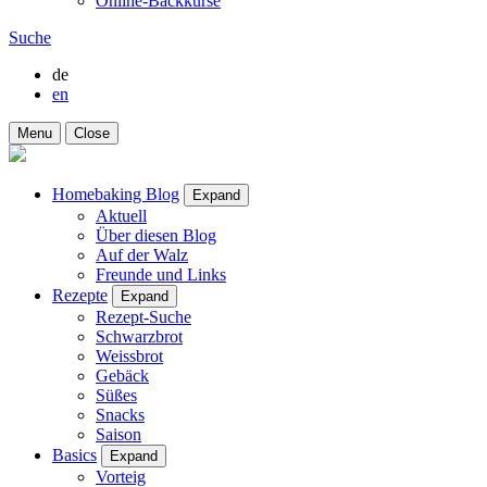
Online-Backkurse
Suche
de
en
Menu
Close
Homebaking Blog
Expand
Aktuell
Über diesen Blog
Auf der Walz
Freunde und Links
Rezepte
Expand
Rezept-Suche
Schwarzbrot
Weissbrot
Gebäck
Süßes
Snacks
Saison
Basics
Expand
Vorteig