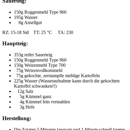
Sauerteig:
150g Roggenmehl Type 960
195g Wasser
8g Ansellgut
RZ: 15-18 Std TT: 25 °C TA: 230
Hauptteig:
353g reifer Sauerteig
150g Roggenmehl Type 960
150g Weizenmehl Type 700
75g Weizenvollkornmehl
75g gekochte, zerstampfte mehlige Kartoffeln
225g Wasser (Wasseraufnahme kann durch die gekochten
Kartoffel schwanken!!)
12g Salz
5g Kümmel ganz
4g Kümmel fein vermahlen
3g Hefe
Herstellung:
Die Zutaten 5 Minuten langsam und 1 Minute schnell kneten.