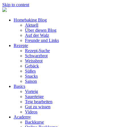
Skip to content
Homebaking Blog
Aktuell
Über diesen Blog
Auf der Walz
Freunde und Links
Rezepte
Rezept-Suche
Schwarzbrot
Weissbrot
Gebäck
Süßes
Snacks
Saison
Basics
Vorteig
Sauerteige
Teig bearbeiten
Gut zu wissen
Videos
Academy
Backkurse