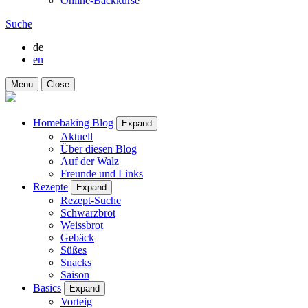
Online-Backkurse
Suche
de
en
Menu
Close
Homebaking Blog
Expand
Aktuell
Über diesen Blog
Auf der Walz
Freunde und Links
Rezepte
Expand
Rezept-Suche
Schwarzbrot
Weissbrot
Gebäck
Süßes
Snacks
Saison
Basics
Expand
Vorteig