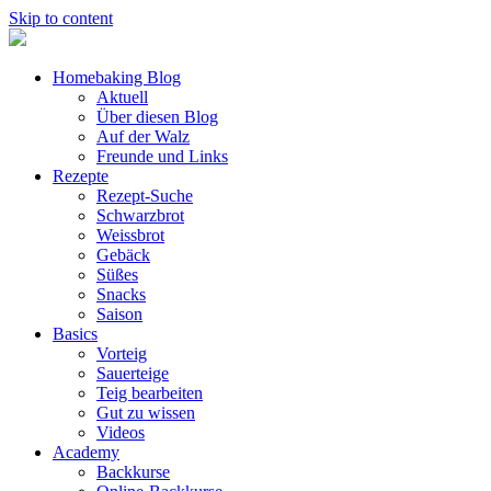
Skip to content
Homebaking Blog
Aktuell
Über diesen Blog
Auf der Walz
Freunde und Links
Rezepte
Rezept-Suche
Schwarzbrot
Weissbrot
Gebäck
Süßes
Snacks
Saison
Basics
Vorteig
Sauerteige
Teig bearbeiten
Gut zu wissen
Videos
Academy
Backkurse