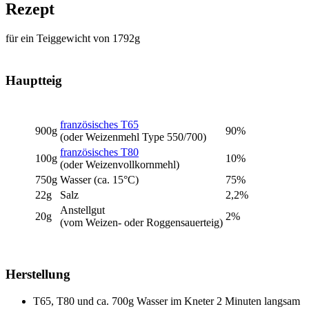
Rezept
für ein Teiggewicht von 1792g
Hauptteig
französisches T65
900g
90%
(oder Weizenmehl Type 550/700)
französisches T80
100g
10%
(oder Weizenvollkornmehl)
750g
Wasser (ca. 15°C)
75%
22g
Salz
2,2%
Anstellgut
20g
2%
(vom Weizen- oder Roggensauerteig)
Herstellung
T65, T80 und ca. 700g Wasser im Kneter 2 Minuten langsam