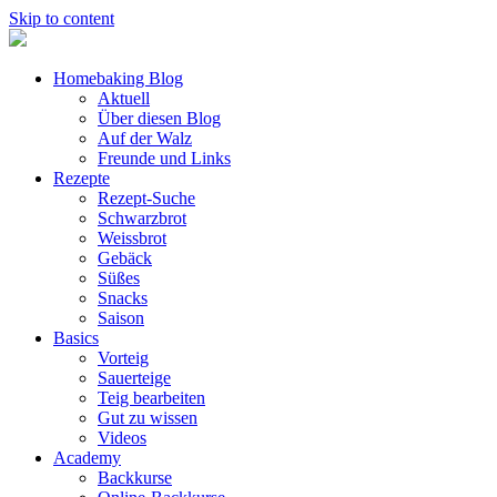
Skip to content
Homebaking Blog
Aktuell
Über diesen Blog
Auf der Walz
Freunde und Links
Rezepte
Rezept-Suche
Schwarzbrot
Weissbrot
Gebäck
Süßes
Snacks
Saison
Basics
Vorteig
Sauerteige
Teig bearbeiten
Gut zu wissen
Videos
Academy
Backkurse