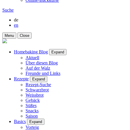
Online-Backkurse
Suche
de
en
Menu
Close
Homebaking Blog
Expand
Aktuell
Über diesen Blog
Auf der Walz
Freunde und Links
Rezepte
Expand
Rezept-Suche
Schwarzbrot
Weissbrot
Gebäck
Süßes
Snacks
Saison
Basics
Expand
Vorteig