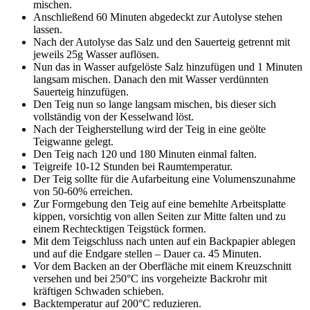
mischen.
Anschließend 60 Minuten abgedeckt zur Autolyse stehen
lassen.
Nach der Autolyse das Salz und den Sauerteig getrennt mit
jeweils 25g Wasser auflösen.
Nun das in Wasser aufgelöste Salz hinzufügen und 1 Minuten
langsam mischen. Danach den mit Wasser verdünnten
Sauerteig hinzufügen.
Den Teig nun so lange langsam mischen, bis dieser sich
vollständig von der Kesselwand löst.
Nach der Teigherstellung wird der Teig in eine geölte
Teigwanne gelegt.
Den Teig nach 120 und 180 Minuten einmal falten.
Teigreife 10-12 Stunden bei Raumtemperatur.
Der Teig sollte für die Aufarbeitung eine Volumenszunahme
von 50-60% erreichen.
Zur Formgebung den Teig auf eine bemehlte Arbeitsplatte
kippen, vorsichtig von allen Seiten zur Mitte falten und zu
einem Rechtecktigen Teigstück formen.
Mit dem Teigschluss nach unten auf ein Backpapier ablegen
und auf die Endgare stellen – Dauer ca. 45 Minuten.
Vor dem Backen an der Oberfläche mit einem Kreuzschnitt
versehen und bei 250°C ins vorgeheizte Backrohr mit
kräftigen Schwaden schieben.
Backtemperatur auf 200°C reduzieren.