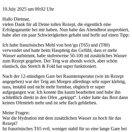
19.July 2025 um 09:02 Uhr
Hallo Dietmar,
vielen Dank für all Deine tollen Rezept, die eigentlich eine
Erfolgsgarantie bei mir haben. Nun habe das Abendbrot ausprobiert,
habe aber ein paar Schwierigkeiten gehabt und hoffe auf einen Tipp:
Ich habe französisches Mehl von bon‘gu (T65) und (T80)
verwendet und hatte beim Hauptteig das Gefühl, dass er mehr
Wasser aufnimmt, habe stufenweise 50-100 ml zusätzliches Wasser
zum Rezept gegeben. Der Teig war abends weich, aber schön
elastisch, das Stretch & Fold hat super funktioniert.
Nach der 12-stündigen Gare bei Raumtemperatur (wie im Rezept
angegeben) war der Teig am Morgen allerdings sehr super klebrig,
nass, instabil und nicht mehr formbar, obgleich er super
aufgegangen war. Ich konnte ihn kaum bearbeiten und habe ihn
schließlich direkt in den Ofen „gekippt“. Leider hatte das Brot dann
keinen Ofentrieb mehr und ist sehr flach geblieben.
Meine Fragen:
War die Hydration mit dem zusätzlichen Wasser zu hoch für das
Rezept?
Ist französisches T65 evtl. weniger stabil für so eine lange Gare bei