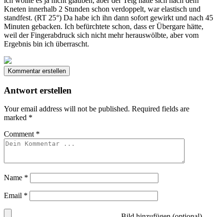
ich wollte es ja nicht glauben, aber der Teig hatte sich nach dem
Kneten innerhalb 2 Stunden schon verdoppelt, war elastisch und
standfest. (RT 25°) Da habe ich ihn dann sofort gewirkt und nach 45
Minuten gebacken. Ich befürchtete schon, dass er Übergare hätte,
weil der Fingerabdruck sich nicht mehr herauswölbte, aber vom
Ergebnis bin ich überrascht.
Kommentar erstellen
Antwort erstellen
Your email address will not be published.
Required fields are
marked
*
Comment
*
Name
*
Email
*
Bild hinzufügen (optional)