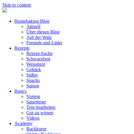
Skip to content
Homebaking Blog
Aktuell
Über diesen Blog
Auf der Walz
Freunde und Links
Rezepte
Rezept-Suche
Schwarzbrot
Weissbrot
Gebäck
Süßes
Snacks
Saison
Basics
Vorteig
Sauerteige
Teig bearbeiten
Gut zu wissen
Videos
Academy
Backkurse