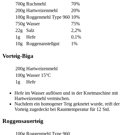
700g
Ruchmehl
70%
200g
Hartweizenmehl
20%
100g
Roggenmehl Type 960
10%
750g
Wasser
75%
22g
Salz
2,2%
1g
Hefe
0,1%
10g
Roggenanstellgut
1%
Vorteig-Biga
200g
Hartweizenmehl
100g
Wasser 15°C
1g
Hefe
Hefe im Wasser auflösen und in der Knetmaschine mit
Hartweizenmehl vermischen.
Nachdem ein homogener Teig geknetet wurde, reift der
Vorteig zugedeckt bei Raumtemperatur für 12 Std.
Roggensauerteig
100g
Roggenmehl Type 960