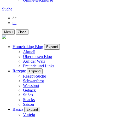
Online-Backkurse
Suche
de
en
Menu
Close
Homebaking Blog
Expand
Aktuell
Über diesen Blog
Auf der Walz
Freunde und Links
Rezepte
Expand
Rezept-Suche
Schwarzbrot
Weissbrot
Gebäck
Süßes
Snacks
Saison
Basics
Expand
Vorteig