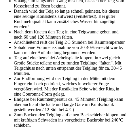
Solange am langsamen Gang mischen, bis sich der Teig vom
Kesselrand zu lösen beginnt.
Danach wird der Teig so lange schnell geknetet, bis dieser
eine seidige Konsistenz aufweist (Fenstertest). Bei guter
Ruchmehlqualität kann zusätzliches Wasser hinzugefügt
werden!
Nach dem Kneten den Teig in eine Teigwanne geben und
nach 60 und 120 Minuten falten.
Anschließend reift der Teig 2-3 Stunden bei Raumtemperatur.
Sobald eine Volumenszunahme von 30-40% erreicht wurde,
kann mit der Aufarbeitung begonnen werden.
Teig auf eine bemehlet Arbeitsplatte kippen, in zwei gleich
Große Stücke teilene und zu runden Teiglinge “falten”. Mit
Teigschluss nach unten entspannt der Teigling für ca. 30-45
Minuten.
Zur Endformung wird der Teigling in der Mitte mit dem
Finger ein Loch gedrückt, welches in weiterer Folge
vergrößert wird. Mit der Rustikalen Seite wird der Ring in
eine Couronne-Form gelegt.
Endgare bei Raumtemperatur ca. 45 Minuten (Teigling kann
aber auch auf die kalte und lange Gare im Kühlschrank
gestellt werden / 12 Std. bei 4°C)
Zum Backen den Teigling auf einen Backschieber kippen und
mit kräftigen Schwaden ins vorgeheizte Backrohr bei 240°C
schieben.