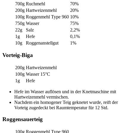
700g
Ruchmehl
70%
200g
Hartweizenmehl
20%
100g
Roggenmehl Type 960
10%
750g
Wasser
75%
22g
Salz
2,2%
1g
Hefe
0,1%
10g
Roggenanstellgut
1%
Vorteig-Biga
200g
Hartweizenmehl
100g
Wasser 15°C
1g
Hefe
Hefe im Wasser auflösen und in der Knetmaschine mit
Hartweizenmehl vermischen.
Nachdem ein homogener Teig geknetet wurde, reift der
Vorteig zugedeckt bei Raumtemperatur für 12 Std.
Roggensauerteig
100g
Roggenmehl Type 960