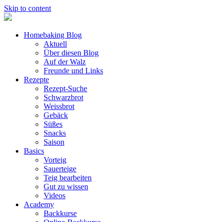
Skip to content
Homebaking Blog
Aktuell
Über diesen Blog
Auf der Walz
Freunde und Links
Rezepte
Rezept-Suche
Schwarzbrot
Weissbrot
Gebäck
Süßes
Snacks
Saison
Basics
Vorteig
Sauerteige
Teig bearbeiten
Gut zu wissen
Videos
Academy
Backkurse