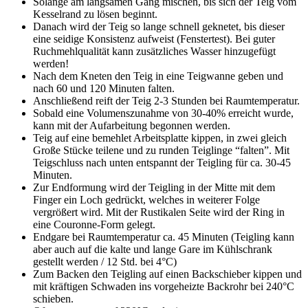
Solange am langsamen Gang mischen, bis sich der Teig vom
Kesselrand zu lösen beginnt.
Danach wird der Teig so lange schnell geknetet, bis dieser
eine seidige Konsistenz aufweist (Fenstertest). Bei guter
Ruchmehlqualität kann zusätzliches Wasser hinzugefügt
werden!
Nach dem Kneten den Teig in eine Teigwanne geben und
nach 60 und 120 Minuten falten.
Anschließend reift der Teig 2-3 Stunden bei Raumtemperatur.
Sobald eine Volumenszunahme von 30-40% erreicht wurde,
kann mit der Aufarbeitung begonnen werden.
Teig auf eine bemehlet Arbeitsplatte kippen, in zwei gleich
Große Stücke teilene und zu runden Teiglinge “falten”. Mit
Teigschluss nach unten entspannt der Teigling für ca. 30-45
Minuten.
Zur Endformung wird der Teigling in der Mitte mit dem
Finger ein Loch gedrückt, welches in weiterer Folge
vergrößert wird. Mit der Rustikalen Seite wird der Ring in
eine Couronne-Form gelegt.
Endgare bei Raumtemperatur ca. 45 Minuten (Teigling kann
aber auch auf die kalte und lange Gare im Kühlschrank
gestellt werden / 12 Std. bei 4°C)
Zum Backen den Teigling auf einen Backschieber kippen und
mit kräftigen Schwaden ins vorgeheizte Backrohr bei 240°C
schieben.