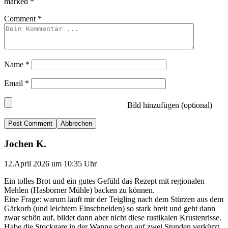
marked
*
Comment
*
Name
*
Email
*
Bild hinzufügen (optional)
Abbrechen
Jochen K.
12.April 2026 um 10:35 Uhr
Ein tolles Brot und ein gutes Gefühl das Rezept mit regionalen
Mehlen (Hasborner Mühle) backen zu können.
Eine Frage: warum läuft mir der Teigling nach dem Stürzen aus dem
Gärkorb (und leichtem Einschneiden) so stark breit und geht dann
zwar schön auf, bildet dann aber nicht diese rustikalen Krustenrisse.
Habe die Stockgare in der Wanne schon auf zwei Stunden verkürzt