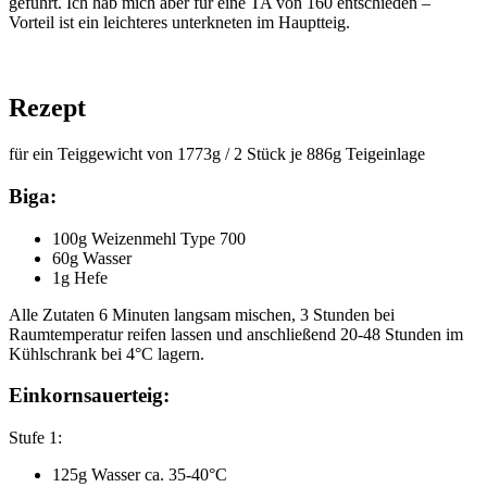
geführt. Ich hab mich aber für eine TA von 160 entschieden –
Vorteil ist ein leichteres unterkneten im Hauptteig.
Rezept
für ein Teiggewicht von 1773g / 2 Stück je 886g Teigeinlage
Biga:
100g Weizenmehl Type 700
60g Wasser
1g Hefe
Alle Zutaten 6 Minuten langsam mischen, 3 Stunden bei
Raumtemperatur reifen lassen und anschließend 20-48 Stunden im
Kühlschrank bei 4°C lagern.
Einkornsauerteig:
Stufe 1:
125g Wasser ca. 35-40°C