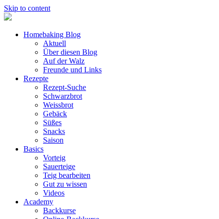
Skip to content
Homebaking Blog
Aktuell
Über diesen Blog
Auf der Walz
Freunde und Links
Rezepte
Rezept-Suche
Schwarzbrot
Weissbrot
Gebäck
Süßes
Snacks
Saison
Basics
Vorteig
Sauerteige
Teig bearbeiten
Gut zu wissen
Videos
Academy
Backkurse