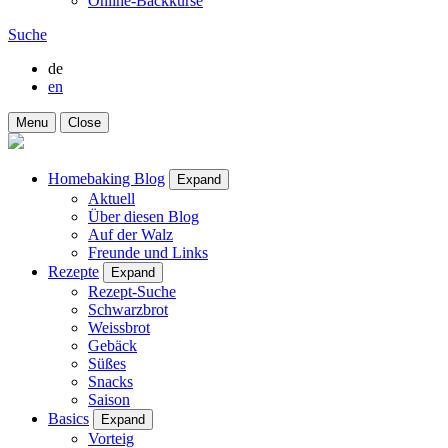
Online-Backkurse
Suche
de
en
Menu
Close
Homebaking Blog
Expand
Aktuell
Über diesen Blog
Auf der Walz
Freunde und Links
Rezepte
Expand
Rezept-Suche
Schwarzbrot
Weissbrot
Gebäck
Süßes
Snacks
Saison
Basics
Expand
Vorteig