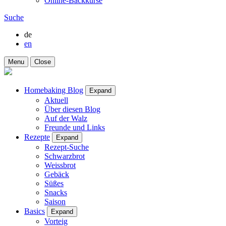
Online-Backkurse
Suche
de
en
Menu
Close
Homebaking Blog
Expand
Aktuell
Über diesen Blog
Auf der Walz
Freunde und Links
Rezepte
Expand
Rezept-Suche
Schwarzbrot
Weissbrot
Gebäck
Süßes
Snacks
Saison
Basics
Expand
Vorteig