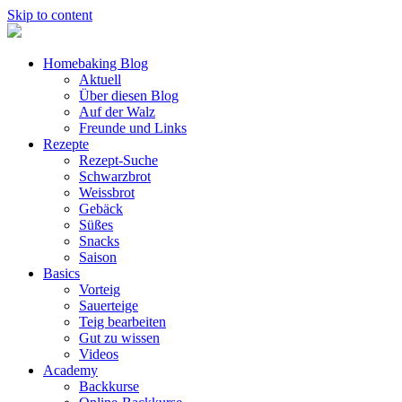
Skip to content
Homebaking Blog
Aktuell
Über diesen Blog
Auf der Walz
Freunde und Links
Rezepte
Rezept-Suche
Schwarzbrot
Weissbrot
Gebäck
Süßes
Snacks
Saison
Basics
Vorteig
Sauerteige
Teig bearbeiten
Gut zu wissen
Videos
Academy
Backkurse