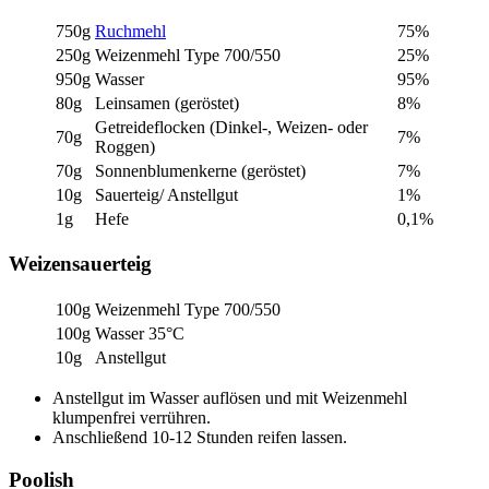
750g
Ruchmehl
75%
250g
Weizenmehl Type 700/550
25%
950g
Wasser
95%
80g
Leinsamen (geröstet)
8%
Getreideflocken (Dinkel-, Weizen- oder
70g
7%
Roggen)
70g
Sonnenblumenkerne (geröstet)
7%
10g
Sauerteig/ Anstellgut
1%
1g
Hefe
0,1%
Weizensauerteig
100g
Weizenmehl Type 700/550
100g
Wasser 35°C
10g
Anstellgut
Anstellgut im Wasser auflösen und mit Weizenmehl
klumpenfrei verrühren.
Anschließend 10-12 Stunden reifen lassen.
Poolish