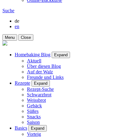
Online-Backkurse
Suche
de
en
Menu
Close
Homebaking Blog
Expand
Aktuell
Über diesen Blog
Auf der Walz
Freunde und Links
Rezepte
Expand
Rezept-Suche
Schwarzbrot
Weissbrot
Gebäck
Süßes
Snacks
Saison
Basics
Expand
Vorteig