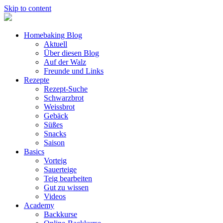
Skip to content
Homebaking Blog
Aktuell
Über diesen Blog
Auf der Walz
Freunde und Links
Rezepte
Rezept-Suche
Schwarzbrot
Weissbrot
Gebäck
Süßes
Snacks
Saison
Basics
Vorteig
Sauerteige
Teig bearbeiten
Gut zu wissen
Videos
Academy
Backkurse