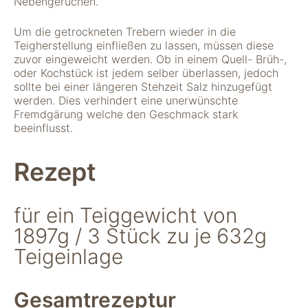
Nebengerüchen.
Um die getrockneten Trebern wieder in die
Teigherstellung einfließen zu lassen, müssen diese
zuvor eingeweicht werden. Ob in einem Quell- Brüh-,
oder Kochstück ist jedem selber überlassen, jedoch
sollte bei einer längeren Stehzeit Salz hinzugefügt
werden. Dies verhindert eine unerwünschte
Fremdgärung welche den Geschmack stark
beeinflusst.
Notwendig
Diese Cookies
Rezept
sind für die
Funktionsweise
der Website
für ein Teiggewicht von
notwendig.
1897g / 3 Stück zu je 632g
Teigeinlage
Statistiken
Um Funktion und
Struktur der Website
Gesamtrezeptur
zu verbessern,