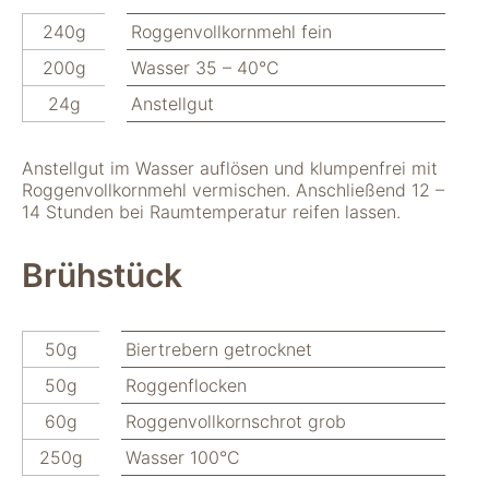
nicht zur direkten
240g
Roggenvollkornmehl fein
Identifizierung Ihrer
Person verwendet
200g
Wasser 35 – 40°C
werden können
(pseudomisiert),
24g
Anstellgut
und können an
Drittpartner
weitergegeben
Anstellgut im Wasser auflösen und klumpenfrei mit
werden, die sie
Roggenvollkornmehl vermischen. Anschließend 12 –
möglicherweise
14 Stunden bei Raumtemperatur reifen lassen.
verwenden, um
Anzeigen an Ihr
Brühstück
Profil anzupassen.
Durch die
Deaktivierung
dieser Cookies wird
50g
Biertrebern getrocknet
die Werbung nicht
ausgeschaltet – sie
50g
Roggenflocken
wird lediglich nicht
60g
Roggenvollkornschrot grob
auf Ihre Interessen
zugeschnitten. Wir
250g
Wasser 100°C
verwenden