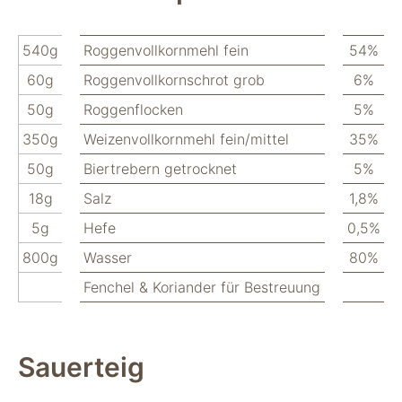
verwenden wir
Tools zur Erfassung
anonymer
540g
Roggenvollkornmehl fein
54%
Nutzungsstatistiken.
60g
Roggenvollkornschrot grob
6%
Wir verwenden
"Google Analytics"
50g
Roggenflocken
5%
um
Nutzungsstatistiken
350g
Weizenvollkornmehl fein/mittel
35%
aufzuzeichnen.
50g
Biertrebern getrocknet
5%
18g
Salz
1,8%
Marketing
5g
Hefe
0,5%
Diese Cookies
ermöglichen eine
800g
Wasser
80%
Personalisierung
auf Basis dessen,
Fenchel & Koriander für Bestreuung
was Sie auf unserer
Website ansehen.
Diese und andere
Daten werden
Sauerteig
möglicherweise so
modifiziert, dass sie