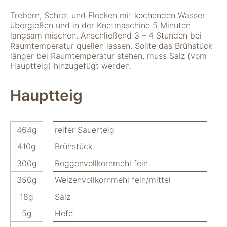
"Facebook Pixel"
um
Trebern, Schrot und Flocken mit kochenden Wasser
Nutzungsstatistiken
übergießen und in der Knetmaschine 5 Minuten
aufzuzeichnen.
langsam mischen. Anschließend 3 – 4 Stunden bei
Raumtemperatur quellen lassen. Sollte das Brühstück
länger bei Raumtemperatur stehen, muss Salz (vom
Hauptteig) hinzugefügt werden.
Hauptteig
464g
reifer Sauerteig
410g
Brühstück
300g
Roggenvollkornmehl fein
350g
Weizenvollkornmehl fein/mittel
18g
Salz
5g
Hefe