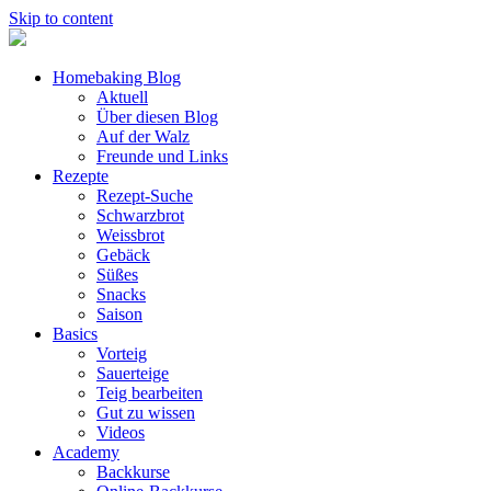
Skip to content
Homebaking Blog
Aktuell
Über diesen Blog
Auf der Walz
Freunde und Links
Rezepte
Rezept-Suche
Schwarzbrot
Weissbrot
Gebäck
Süßes
Snacks
Saison
Basics
Vorteig
Sauerteige
Teig bearbeiten
Gut zu wissen
Videos
Academy
Backkurse