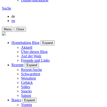
Online-Backkurse
Suche
de
en
Menu
Close
Homebaking Blog
Expand
Aktuell
Über diesen Blog
Auf der Walz
Freunde und Links
Rezepte
Expand
Rezept-Suche
Schwarzbrot
Weissbrot
Gebäck
Süßes
Snacks
Saison
Basics
Expand
Vorteig