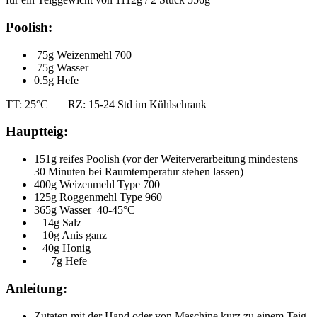
Poolish:
75g Weizenmehl 700
75g Wasser
0.5g Hefe
TT: 25°C RZ: 15-24 Std im Kühlschrank
Hauptteig:
151g reifes Poolish (vor der Weiterverarbeitung mindestens
30 Minuten bei Raumtemperatur stehen lassen)
400g Weizenmehl Type 700
125g Roggenmehl Type 960
365g Wasser 40-45°C
14g Salz
10g Anis ganz
40g Honig
7g Hefe
Anleitung:
Zutaten mit der Hand oder von Maschine kurz zu einem Teig