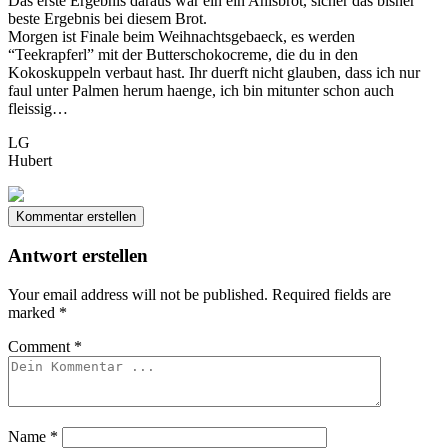
Das erste Ergebnis daraus war ein ein Anisbrot, sicher das bisher
beste Ergebnis bei diesem Brot.
Morgen ist Finale beim Weihnachtsgebaeck, es werden
“Teekrapferl” mit der Butterschokocreme, die du in den
Kokoskuppeln verbaut hast. Ihr duerft nicht glauben, dass ich nur
faul unter Palmen herum haenge, ich bin mitunter schon auch
fleissig…
LG
Hubert
Kommentar erstellen
Antwort erstellen
Your email address will not be published.
Required fields are
marked
*
Comment
*
Name
*