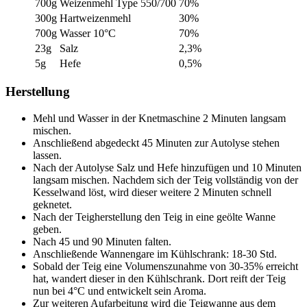
700g
Weizenmehl Type 550/700
70%
300g
Hartweizenmehl
30%
700g
Wasser 10°C
70%
23g
Salz
2,3%
5g
Hefe
0,5%
Herstellung
Mehl und Wasser in der Knetmaschine 2 Minuten langsam
mischen.
Anschließend abgedeckt 45 Minuten zur Autolyse stehen
lassen.
Nach der Autolyse Salz und Hefe hinzufügen und 10 Minuten
langsam mischen. Nachdem sich der Teig vollständig von der
Kesselwand löst, wird dieser weitere 2 Minuten schnell
geknetet.
Nach der Teigherstellung den Teig in eine geölte Wanne
geben.
Nach 45 und 90 Minuten falten.
Anschließende Wannengare im Kühlschrank: 18-30 Std.
Sobald der Teig eine Volumenszunahme von 30-35% erreicht
hat, wandert dieser in den Kühlschrank. Dort reift der Teig
nun bei 4°C und entwickelt sein Aroma.
Zur weiteren Aufarbeitung wird die Teigwanne aus dem