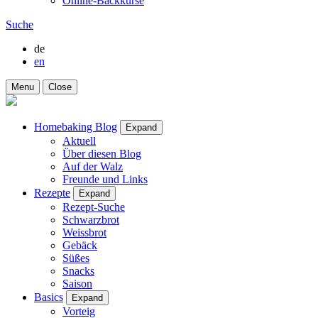
Online-Backkurse
Suche
de
en
Menu
Close
Homebaking Blog
Expand
Aktuell
Über diesen Blog
Auf der Walz
Freunde und Links
Rezepte
Expand
Rezept-Suche
Schwarzbrot
Weissbrot
Gebäck
Süßes
Snacks
Saison
Basics
Expand
Vorteig