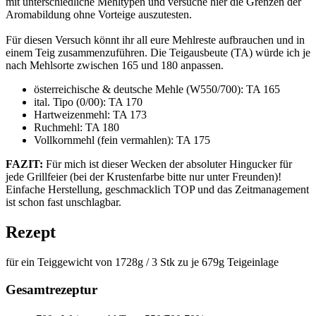
mit unterschiedliche Mehltypen und versuche hier die Grenzen der
Aromabildung ohne Vorteige auszutesten.
Für diesen Versuch könnt ihr all eure Mehlreste aufbrauchen und in
einem Teig zusammenzuführen. Die Teigausbeute (TA) würde ich je
nach Mehlsorte zwischen 165 und 180 anpassen.
österreichische & deutsche Mehle (W550/700): TA 165
ital. Tipo (0/00): TA 170
Hartweizenmehl: TA 173
Ruchmehl: TA 180
Vollkornmehl (fein vermahlen): TA 175
FAZIT:
Für mich ist dieser Wecken der absoluter Hingucker für
jede Grillfeier (bei der Krustenfarbe bitte nur unter Freunden)!
Einfache Herstellung, geschmacklich TOP und das Zeitmanagement
ist schon fast unschlagbar.
Rezept
für ein Teiggewicht von 1728g / 3 Stk zu je 679g Teigeinlage
Gesamtrezeptur