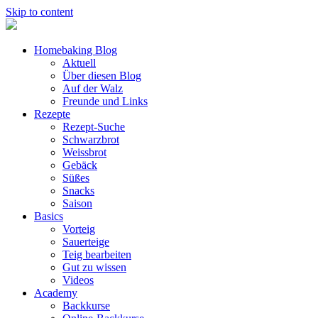
Skip to content
Homebaking Blog
Aktuell
Über diesen Blog
Auf der Walz
Freunde und Links
Rezepte
Rezept-Suche
Schwarzbrot
Weissbrot
Gebäck
Süßes
Snacks
Saison
Basics
Vorteig
Sauerteige
Teig bearbeiten
Gut zu wissen
Videos
Academy
Backkurse