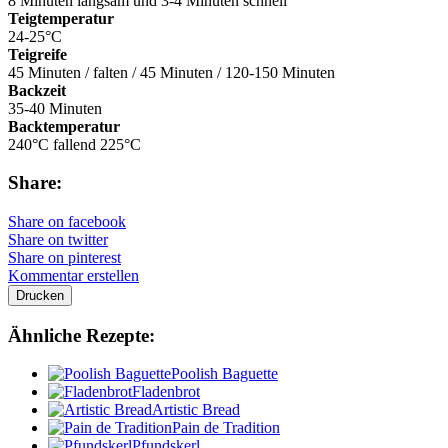
8 Minuten langsam und 3-4 Minuten schnell
Teigtemperatur
24-25°C
Teigreife
45 Minuten / falten / 45 Minuten / 120-150 Minuten
Backzeit
35-40 Minuten
Backtemperatur
240°C fallend 225°C
Share:
Share on facebook
Share on twitter
Share on pinterest
Kommentar erstellen
Drucken
Ähnliche Rezepte:
Poolish Baguette
Fladenbrot
Artistic Bread
Pain de Tradition
Pfundskerl