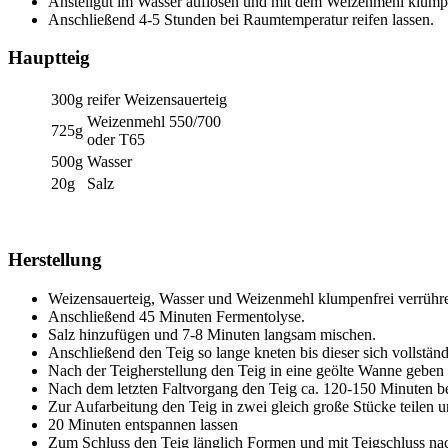
Anstellgut im Wasser auflösen und mit dem Weizenmehl klumpe
Anschließend 4-5 Stunden bei Raumtemperatur reifen lassen.
Hauptteig
300g
reifer Weizensauerteig
Weizenmehl 550/700
725g
oder T65
500g
Wasser
20g
Salz
Herstellung
Weizensauerteig, Wasser und Weizenmehl klumpenfrei verrühr
Anschließend 45 Minuten Fermentolyse.
Salz hinzufügen und 7-8 Minuten langsam mischen.
Anschließend den Teig so lange kneten bis dieser sich vollstän
Nach der Teigherstellung den Teig in eine geölte Wanne geben
Nach dem letzten Faltvorgang den Teig ca. 120-150 Minuten be
Zur Aufarbeitung den Teig in zwei gleich große Stücke teilen 
20 Minuten entspannen lassen
Zum Schluss den Teig länglich Formen und mit Teigschluss na