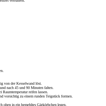
nfrei verrühren.
en.
dig von der Kesselwand löst.
 und nach 45 und 90 Minuten falten.
i Raumtemperatur reifen lassen.
und vorsichtig zu einem runden Teigstück formen.
ch oben in ein bemehltes Gärkörbchen legen.