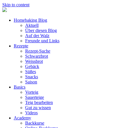
Skip to content
Homebaking Blog
Aktuell
Über diesen Blog
Auf der Walz
Freunde und Links
Rezepte
Rezept-Suche
Schwarzbrot
Weissbrot
Gebäck
Süßes
Snacks
Saison
Basics
Vorteig
Sauerteige
Teig bearbeiten
Gut zu wissen
Videos
Academy
Backkurse