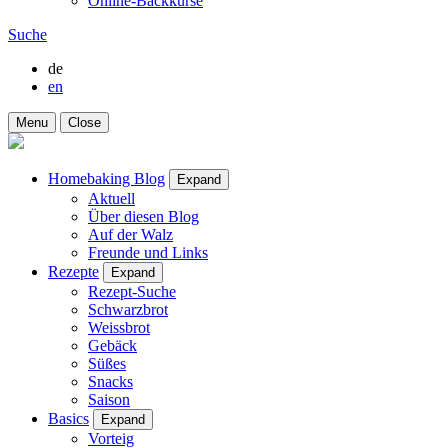
Online-Backkurse
Suche
de
en
Menu
Close
Homebaking Blog
Expand
Aktuell
Über diesen Blog
Auf der Walz
Freunde und Links
Rezepte
Expand
Rezept-Suche
Schwarzbrot
Weissbrot
Gebäck
Süßes
Snacks
Saison
Basics
Expand
Vorteig