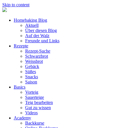
Skip to content
Homebaking Blog
Aktuell
Über diesen Blog
Auf der Walz
Freunde und Links
Rezepte
Rezept-Suche
Schwarzbrot
Weissbrot
Gebäck
Süßes
Snacks
Saison
Basics
Vorteig
Sauerteige
Teig bearbeiten
Gut zu wissen
Videos
Academy
Backkurse