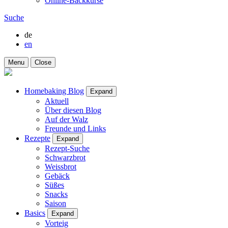
Online-Backkurse
Suche
de
en
Menu
Close
Homebaking Blog
Expand
Aktuell
Über diesen Blog
Auf der Walz
Freunde und Links
Rezepte
Expand
Rezept-Suche
Schwarzbrot
Weissbrot
Gebäck
Süßes
Snacks
Saison
Basics
Expand
Vorteig