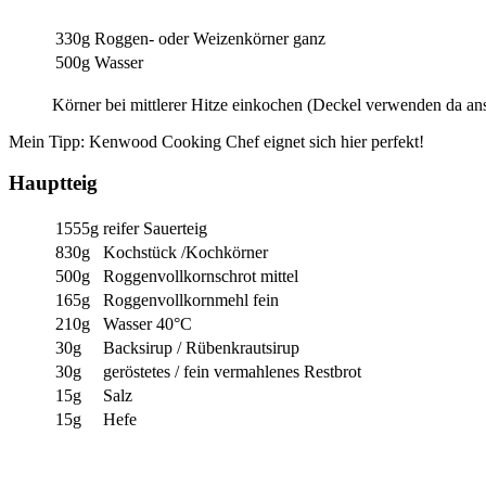
330g
Roggen- oder Weizenkörner ganz
500g
Wasser
Körner bei mittlerer Hitze einkochen (Deckel verwenden da an
Mein Tipp: Kenwood Cooking Chef eignet sich hier perfekt!
Hauptteig
1555g
reifer Sauerteig
830g
Kochstück /Kochkörner
500g
Roggenvollkornschrot mittel
165g
Roggenvollkornmehl fein
210g
Wasser 40°C
30g
Backsirup / Rübenkrautsirup
30g
geröstetes / fein vermahlenes Restbrot
15g
Salz
15g
Hefe