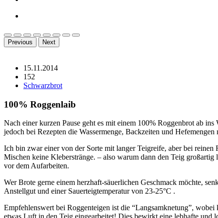
Previous
Next
15.11.2014
152
Schwarzbrot
100% Roggenlaib
Nach einer kurzen Pause geht es mit einem 100% Roggenbrot ab ins 
jedoch bei Rezepten die Wassermenge, Backzeiten und Hefemengen n
Ich bin zwar einer von der Sorte mit langer Teigreife, aber bei rein
Mischen keine Kleberstränge. – also warum dann den Teig großartig 
vor dem Aufarbeiten.
Wer Brote gerne einem herzhaft-säuerlichen Geschmack möchte, senkt
Anstellgut und einer Sauerteigtemperatur von 23-25°C .
Empfehlenswert bei Roggenteigen ist die “Langsamknetung”, wobei k
etwas Luft in den Teig eingearbeitet! Dies bewirkt eine lebhafte un