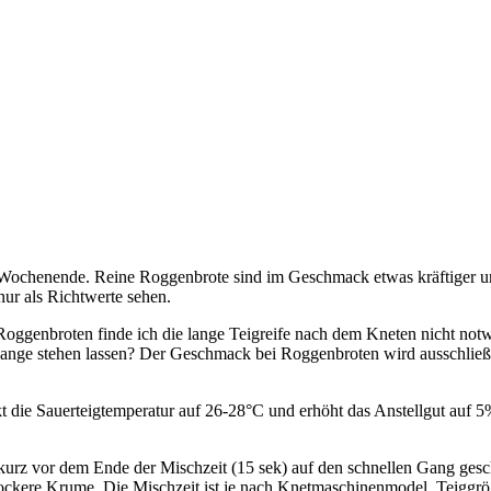
Wochenende. Reine Roggenbrote sind im Geschmack etwas kräftiger und 
ur als Richtwerte sehen.
en Roggenbroten finde ich die lange Teigreife nach dem Kneten nicht no
lange stehen lassen? Der Geschmack bei Roggenbroten wird ausschließl
 die Sauerteigtemperatur auf 26-28°C und erhöht das Anstellgut auf 5
urz vor dem Ende der Mischzeit (15 sek) auf den schnellen Gang gesc
d lockere Krume. Die Mischzeit ist je nach Knetmaschinenmodel, Teiggrö