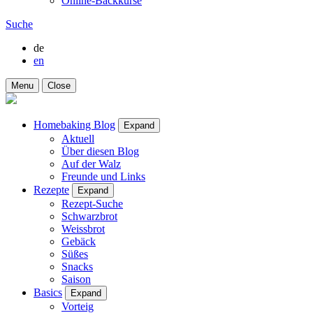
Online-Backkurse
Suche
de
en
Menu
Close
Homebaking Blog
Expand
Aktuell
Über diesen Blog
Auf der Walz
Freunde und Links
Rezepte
Expand
Rezept-Suche
Schwarzbrot
Weissbrot
Gebäck
Süßes
Snacks
Saison
Basics
Expand
Vorteig