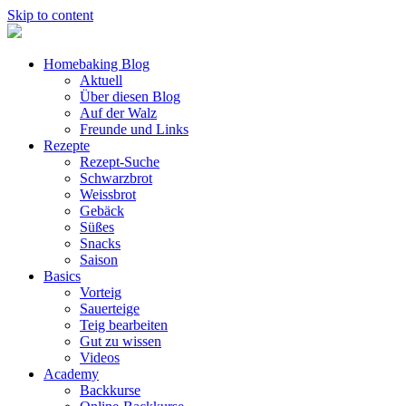
Skip to content
Homebaking Blog
Aktuell
Über diesen Blog
Auf der Walz
Freunde und Links
Rezepte
Rezept-Suche
Schwarzbrot
Weissbrot
Gebäck
Süßes
Snacks
Saison
Basics
Vorteig
Sauerteige
Teig bearbeiten
Gut zu wissen
Videos
Academy
Backkurse