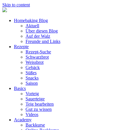
Skip to content
Homebaking Blog
Aktuell
Über diesen Blog
Auf der Walz
Freunde und Links
Rezepte
Rezept-Suche
Schwarzbrot
Weissbrot
Gebäck
Süßes
Snacks
Saison
Basics
Vorteig
Sauerteige
Teig bearbeiten
Gut zu wissen
Videos
Academy
Backkurse