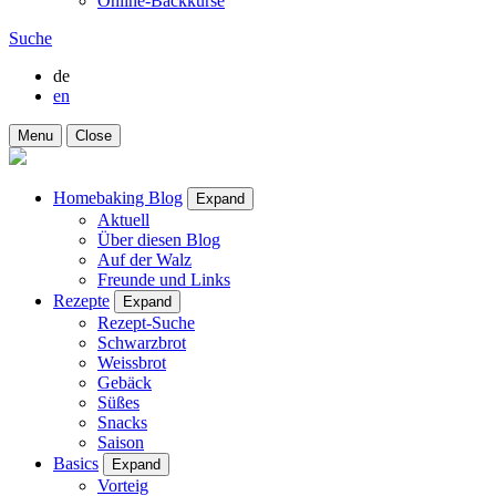
Online-Backkurse
Suche
de
en
Menu
Close
Homebaking Blog
Expand
Aktuell
Über diesen Blog
Auf der Walz
Freunde und Links
Rezepte
Expand
Rezept-Suche
Schwarzbrot
Weissbrot
Gebäck
Süßes
Snacks
Saison
Basics
Expand
Vorteig