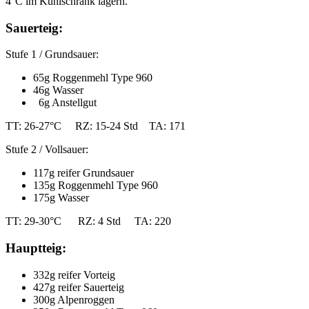
4°C im Kühlschrank lagern.
Sauerteig:
Stufe 1 / Grundsauer:
65g Roggenmehl Type 960
46g Wasser
6g Anstellgut
TT: 26-27°C RZ: 15-24 Std TA: 171
Stufe 2 / Vollsauer:
117g reifer Grundsauer
135g Roggenmehl Type 960
175g Wasser
TT: 29-30°C RZ: 4 Std TA: 220
Hauptteig:
332g reifer Vorteig
427g reifer Sauerteig
300g Alpenroggen