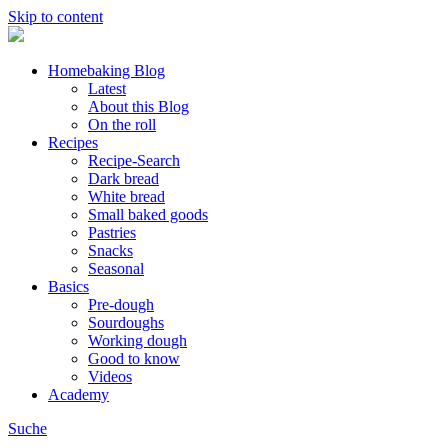
Skip to content
Homebaking Blog
Latest
About this Blog
On the roll
Recipes
Recipe-Search
Dark bread
White bread
Small baked goods
Pastries
Snacks
Seasonal
Basics
Pre-dough
Sourdoughs
Working dough
Good to know
Videos
Academy
Suche