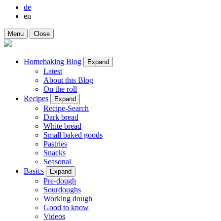
de
en
Menu
Close
Homebaking Blog
Expand
Latest
About this Blog
On the roll
Recipes
Expand
Recipe-Search
Dark bread
White bread
Small baked goods
Pastries
Snacks
Seasonal
Basics
Expand
Pre-dough
Sourdoughs
Working dough
Good to know
Videos