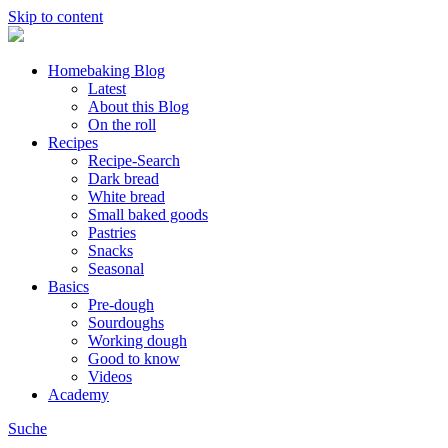
Skip to content
Homebaking Blog
Latest
About this Blog
On the roll
Recipes
Recipe-Search
Dark bread
White bread
Small baked goods
Pastries
Snacks
Seasonal
Basics
Pre-dough
Sourdoughs
Working dough
Good to know
Videos
Academy
Suche