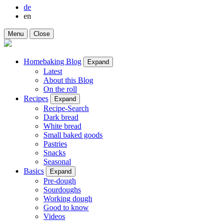
de
en
Menu
Close
Homebaking Blog
Expand
Latest
About this Blog
On the roll
Recipes
Expand
Recipe-Search
Dark bread
White bread
Small baked goods
Pastries
Snacks
Seasonal
Basics
Expand
Pre-dough
Sourdoughs
Working dough
Good to know
Videos