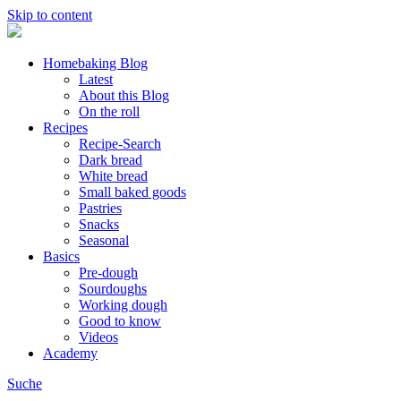
Skip to content
Homebaking Blog
Latest
About this Blog
On the roll
Recipes
Recipe-Search
Dark bread
White bread
Small baked goods
Pastries
Snacks
Seasonal
Basics
Pre-dough
Sourdoughs
Working dough
Good to know
Videos
Academy
Suche