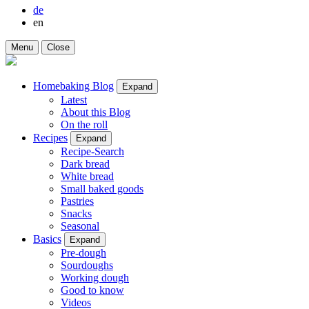
de
en
Menu
Close
Homebaking Blog
Expand
Latest
About this Blog
On the roll
Recipes
Expand
Recipe-Search
Dark bread
White bread
Small baked goods
Pastries
Snacks
Seasonal
Basics
Expand
Pre-dough
Sourdoughs
Working dough
Good to know
Videos