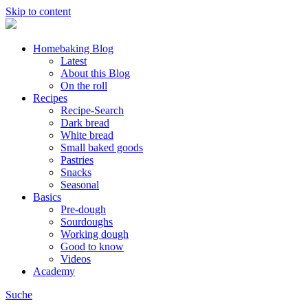
Skip to content
Homebaking Blog
Latest
About this Blog
On the roll
Recipes
Recipe-Search
Dark bread
White bread
Small baked goods
Pastries
Snacks
Seasonal
Basics
Pre-dough
Sourdoughs
Working dough
Good to know
Videos
Academy
Suche