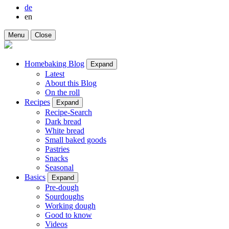
de
en
Menu
Close
Homebaking Blog
Expand
Latest
About this Blog
On the roll
Recipes
Expand
Recipe-Search
Dark bread
White bread
Small baked goods
Pastries
Snacks
Seasonal
Basics
Expand
Pre-dough
Sourdoughs
Working dough
Good to know
Videos