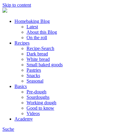
Skip to content
Homebaking Blog
Latest
About this Blog
On the roll
Recipes
Recipe-Search
Dark bread
White bread
Small baked goods
Pastries
Snacks
Seasonal
Basics
Pre-dough
Sourdoughs
Working dough
Good to know
Videos
Academy
Suche