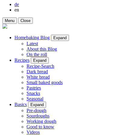
de
en
Menu
Close
Homebaking Blog
Expand
Latest
About this Blog
On the roll
Recipes
Expand
Recipe-Search
Dark bread
White bread
Small baked goods
Pastries
Snacks
Seasonal
Basics
Expand
Pre-dough
Sourdoughs
Working dough
Good to know
Videos