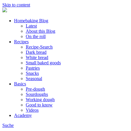
Skip to content
Homebaking Blog
Latest
About this Blog
On the roll
Recipes
Recipe-Search
Dark bread
White bread
Small baked goods
Pastries
Snacks
Seasonal
Basics
Pre-dough
Sourdoughs
Working dough
Good to know
Videos
Academy
Suche