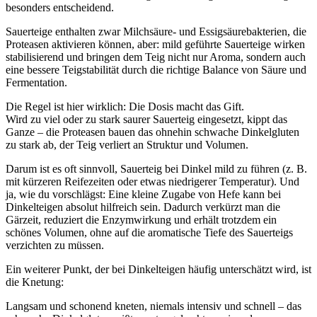
besonders entscheidend.
Sauerteige enthalten zwar Milchsäure- und Essigsäurebakterien, die
Proteasen aktivieren können, aber: mild geführte Sauerteige wirken
stabilisierend und bringen dem Teig nicht nur Aroma, sondern auch
eine bessere Teigstabilität durch die richtige Balance von Säure und
Fermentation.
Die Regel ist hier wirklich: Die Dosis macht das Gift.
Wird zu viel oder zu stark saurer Sauerteig eingesetzt, kippt das
Ganze – die Proteasen bauen das ohnehin schwache Dinkelgluten
zu stark ab, der Teig verliert an Struktur und Volumen.
Darum ist es oft sinnvoll, Sauerteig bei Dinkel mild zu führen (z. B.
mit kürzeren Reifezeiten oder etwas niedrigerer Temperatur). Und
ja, wie du vorschlägst: Eine kleine Zugabe von Hefe kann bei
Dinkelteigen absolut hilfreich sein. Dadurch verkürzt man die
Gärzeit, reduziert die Enzymwirkung und erhält trotzdem ein
schönes Volumen, ohne auf die aromatische Tiefe des Sauerteigs
verzichten zu müssen.
Ein weiterer Punkt, der bei Dinkelteigen häufig unterschätzt wird, ist
die Knetung:
Langsam und schonend kneten, niemals intensiv und schnell – das