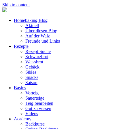
Skip to content
Homebaking Blog
Aktuell
Über diesen Blog
Auf der Walz
Freunde und Links
Rezepte
Rezept-Suche
Schwarzbrot
Weissbrot
Gebäck
Süßes
Snacks
Saison
Basics
Vorteig
Sauerteige
Teig bearbeiten
Gut zu wissen
Videos
Academy
Backkurse