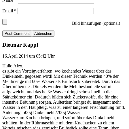
Name
*
Email
*
Bild hinzufügen (optional)
Abbrechen
Dietmar Kappl
16.April 2014 um 05:42 Uhr
Hallo Alex,
es gibt ein Vorteigverfahren, wo kochendes Wasser über das
Dinkelmehl gegossen wird! Mit dieser Technik werden 40% der
Mehlmenge mit 60% Wasser als Brühstück zubereitet. Durch das
Überbrühen des Dinkels werden die Mehlbestandteile sofort
aufgeweicht, und das heiße Wasser dringt sehr schnell in die
Stärkekörner ein! Dadurch bilden sich Zuckerstoffe, die für eine
intensive Bräunung sorgen. Außerdem bringst du insgesamt mehr
Wasser in den Hauptteig, was zu einer längeren Frischhaltung führt.
Anleitung: 500g Dinkelmehl /700g Wasser
Wasser zum Kochen bringen, und sofort über das Dinkelmehl
schütten. In der Rührmaschine mit dem Knethacken zu einem
Vorteig mischen (das gemischt Brühstück sollte eine Temp. über