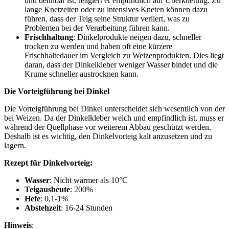
und dehnbar ist, reagiert er empfindlich auf Überknetung. Zu
lange Knetzeiten oder zu intensives Kneten können dazu
führen, dass der Teig seine Struktur verliert, was zu
Problemen bei der Verarbeitung führen kann.
Frischhaltung
: Dinkelprodukte neigen dazu, schneller
trocken zu werden und haben oft eine kürzere
Frischhaltedauer im Vergleich zu Weizenprodukten. Dies liegt
daran, dass der Dinkelkleber weniger Wasser bindet und die
Krume schneller austrocknen kann.
Die Vorteigführung bei Dinkel
Die Vorteigführung bei Dinkel unterscheidet sich wesentlich von der
bei Weizen. Da der Dinkelkleber weich und empfindlich ist, muss er
während der Quellphase vor weiterem Abbau geschützt werden.
Deshalb ist es wichtig, den Dinkelvorteig kalt anzusetzen und zu
lagern.
Rezept für Dinkelvorteig:
Wasser
: Nicht wärmer als 10°C
Teigausbeute
: 200%
Hefe
: 0,1-1%
Abstehzeit
: 16-24 Stunden
Hinweis
: