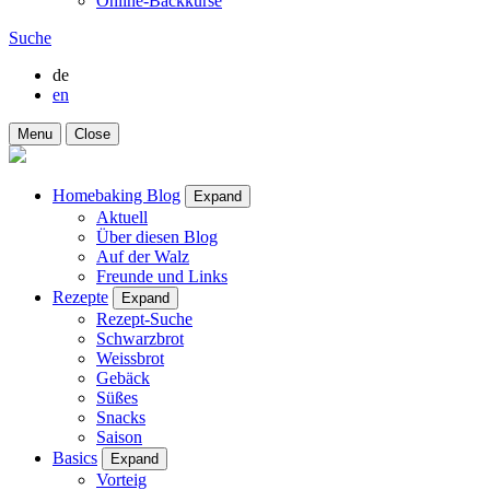
Online-Backkurse
Suche
de
en
Menu
Close
Homebaking Blog
Expand
Aktuell
Über diesen Blog
Auf der Walz
Freunde und Links
Rezepte
Expand
Rezept-Suche
Schwarzbrot
Weissbrot
Gebäck
Süßes
Snacks
Saison
Basics
Expand
Vorteig