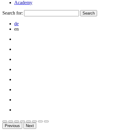
Academy
Search for:
de
en
Previous
Next