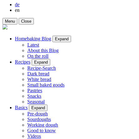
de
en
Menu
Close
Homebaking Blog
Expand
Latest
About this Blog
On the roll
Recipes
Expand
Recipe-Search
Dark bread
White bread
Small baked goods
Pastries
Snacks
Seasonal
Basics
Expand
Pre-dough
Sourdoughs
Working dough
Good to know
Videos