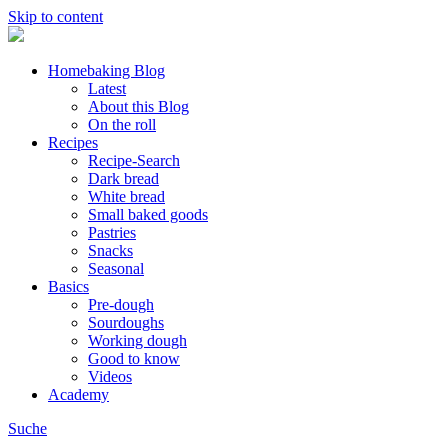
Skip to content
Homebaking Blog
Latest
About this Blog
On the roll
Recipes
Recipe-Search
Dark bread
White bread
Small baked goods
Pastries
Snacks
Seasonal
Basics
Pre-dough
Sourdoughs
Working dough
Good to know
Videos
Academy
Suche