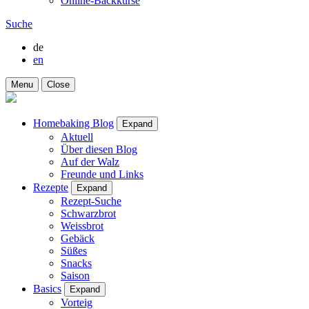
Online-Backkurse
Suche
de
en
Menu
Close
Homebaking Blog
Expand
Aktuell
Über diesen Blog
Auf der Walz
Freunde und Links
Rezepte
Expand
Rezept-Suche
Schwarzbrot
Weissbrot
Gebäck
Süßes
Snacks
Saison
Basics
Expand
Vorteig