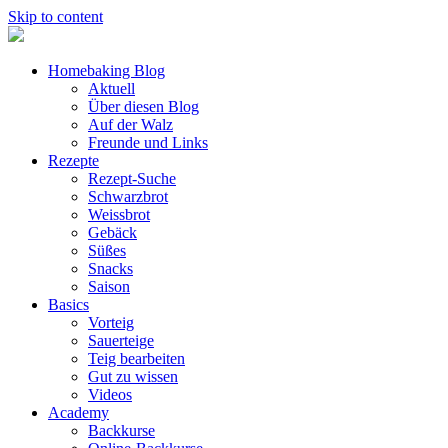
Skip to content
Homebaking Blog
Aktuell
Über diesen Blog
Auf der Walz
Freunde und Links
Rezepte
Rezept-Suche
Schwarzbrot
Weissbrot
Gebäck
Süßes
Snacks
Saison
Basics
Vorteig
Sauerteige
Teig bearbeiten
Gut zu wissen
Videos
Academy
Backkurse