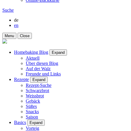
Online-Backkurse
Suche
de
en
Menu
Close
Homebaking Blog
Expand
Aktuell
Über diesen Blog
Auf der Walz
Freunde und Links
Rezepte
Expand
Rezept-Suche
Schwarzbrot
Weissbrot
Gebäck
Süßes
Snacks
Saison
Basics
Expand
Vorteig