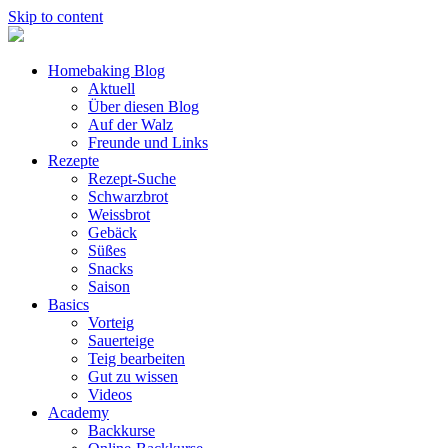
Skip to content
Homebaking Blog
Aktuell
Über diesen Blog
Auf der Walz
Freunde und Links
Rezepte
Rezept-Suche
Schwarzbrot
Weissbrot
Gebäck
Süßes
Snacks
Saison
Basics
Vorteig
Sauerteige
Teig bearbeiten
Gut zu wissen
Videos
Academy
Backkurse