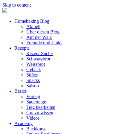
Skip to content
Homebaking Blog
Aktuell
Über diesen Blog
Auf der Walz
Freunde und Links
Rezepte
Rezept-Suche
Schwarzbrot
Weissbrot
Gebäck
Süßes
Snacks
Saison
Basics
Vorteig
Sauerteige
Teig bearbeiten
Gut zu wissen
Videos
Academy
Backkurse