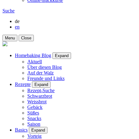
Online-Backkurse
Suche
de
en
Menu
Close
Homebaking Blog
Expand
Aktuell
Über diesen Blog
Auf der Walz
Freunde und Links
Rezepte
Expand
Rezept-Suche
Schwarzbrot
Weissbrot
Gebäck
Süßes
Snacks
Saison
Basics
Expand
Vorteig