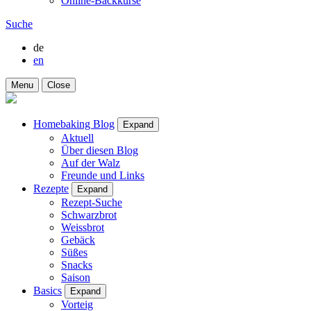
Online-Backkurse
Suche
de
en
Menu
Close
Homebaking Blog
Expand
Aktuell
Über diesen Blog
Auf der Walz
Freunde und Links
Rezepte
Expand
Rezept-Suche
Schwarzbrot
Weissbrot
Gebäck
Süßes
Snacks
Saison
Basics
Expand
Vorteig