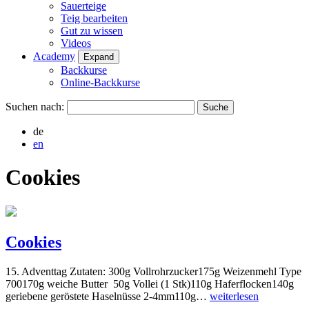
Sauerteige
Teig bearbeiten
Gut zu wissen
Videos
Academy
Expand
Backkurse
Online-Backkurse
Suchen nach:
de
en
Cookies
Cookies
15. Adventtag Zutaten: 300g Vollrohrzucker175g Weizenmehl Type
700170g weiche Butter 50g Vollei (1 Stk)110g Haferflocken140g
geriebene geröstete Haselnüsse 2-4mm110g…
weiterlesen