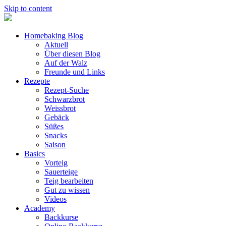
Skip to content
Homebaking Blog
Aktuell
Über diesen Blog
Auf der Walz
Freunde und Links
Rezepte
Rezept-Suche
Schwarzbrot
Weissbrot
Gebäck
Süßes
Snacks
Saison
Basics
Vorteig
Sauerteige
Teig bearbeiten
Gut zu wissen
Videos
Academy
Backkurse