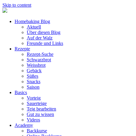
Skip to content
Homebaking Blog
Aktuell
Über diesen Blog
Auf der Walz
Freunde und Links
Rezepte
Rezept-Suche
Schwarzbrot
Weissbrot
Gebäck
Süßes
Snacks
Saison
Basics
Vorteig
Sauerteige
Teig bearbeiten
Gut zu wissen
Videos
Academy
Backkurse