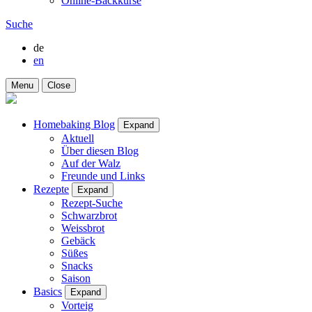
Online-Backkurse
Suche
de
en
Menu
Close
Homebaking Blog
Expand
Aktuell
Über diesen Blog
Auf der Walz
Freunde und Links
Rezepte
Expand
Rezept-Suche
Schwarzbrot
Weissbrot
Gebäck
Süßes
Snacks
Saison
Basics
Expand
Vorteig